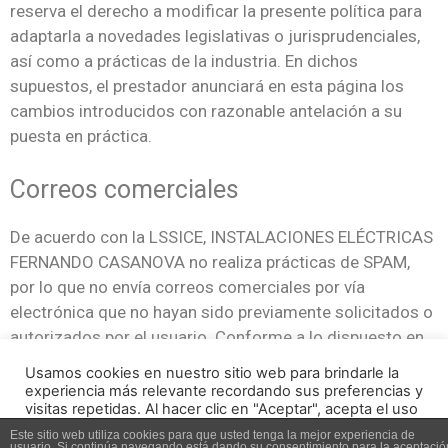
reserva el derecho a modificar la presente política para
adaptarla a novedades legislativas o jurisprudenciales,
así como a prácticas de la industria. En dichos
supuestos, el prestador anunciará en esta página los
cambios introducidos con razonable antelación a su
puesta en práctica.
Correos comerciales
De acuerdo con la LSSICE, INSTALACIONES ELÉCTRICAS
FERNANDO CASANOVA no realiza prácticas de SPAM,
por lo que no envía correos comerciales por vía
electrónica que no hayan sido previamente solicitados o
autorizados por el usuario. Conforme a lo dispuesto en
la Ley 34/2002 de Servicios de la Sociedad de la
Usamos cookies en nuestro sitio web para brindarle la
Información y de comercio electrónico, INSTALACIONES
experiencia más relevante recordando sus preferencias y
visitas repetidas. Al hacer clic en "Aceptar", acepta el uso
ELÉCTRICAS FERNANDO CASANOVA se compromete a
de TODAS las cookies.
no enviar comunicaciones de carácter comercial sin
Este sitio web utiliza cookies para que usted tenga la mejor experiencia de
usuario. Si continúa navegando está dando su consentimiento para la aceptació